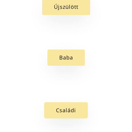
Újszülött
Baba
Családi